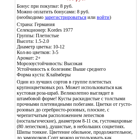
Бонус при покупке:
8 руб.
Можно оплатить бонусами:
8 руб.
(необходимо
зарегистрироваться
или
войти
)
Страна:
Германия
Селекционер:
Kordes 1977
Группы:
Плетистые
Высота:
1.5-2.0
Диаметр цветка:
10-12
Кол-во цветков:
3-5
Аромат:
2+
Морозоустойчивость:
Высокая
Устойчивость к болезням:
Выше среднего
Форма куста:
Клаймберы
Один из лучших сортов в группе плетистых
крупноцветковых роз. Может использоваться как
кустовая роза-шраб. Великолепно выглядит в
штамбовой форме! Кусты раскидистые с толстыми
прочными плетевидными побегами. Цветки от густо-
розовых до серебристо-розовых, плоские, с
черепитчатым расположением лепестков
(ностальгические), диаметром 8-11 см, густомахровые
(80 лепестков), душистые, в небольших соцветиях.
Шипы тонкие. Цветение обильное, продолжительное,
до заморозков.Сорт можно использовать как