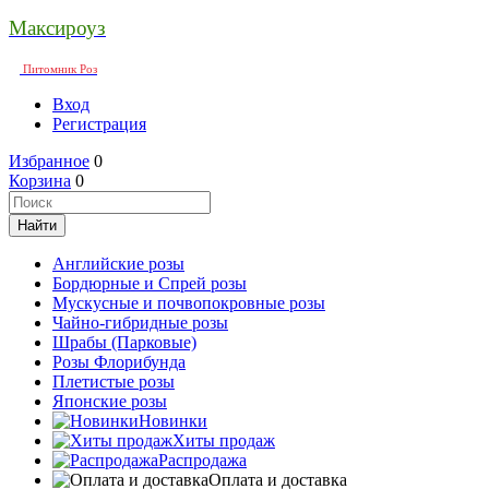
Максироуз
Питомник Роз
Вход
Регистрация
Избранное
0
Корзина
0
Английские розы
Бордюрные и Спрей розы
Мускусные и почвопокровные розы
Чайно-гибридные розы
Шрабы (Парковые)
Розы Флорибунда
Плетистые розы
Японские розы
Новинки
Хиты продаж
Распродажа
Оплата и доставка