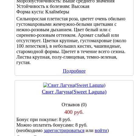
Морозоустойчивость:
Выше среднего значения
Устойчивость к болезням:
Высокая
Форма куста:
Клаймберы
Сильнорослая плетистая роза, цветет очень обильно
густомахровыми жемчужно-белыми цветками с
нежно-розовым дыханием. Цвет белый или с
сиренево-розовым оттенком. Аромат слабый или
отсутствует. Цветки крупные, густомахровые (около
100 лепестков), в небольших кистях, чашевидные,
старомодной формы. Цветет в течение всего сезона.
Листва крупная, полу-глянцевая, темно-зеленая,
густая.
Подробнее
Свит Лагуна(Sweet Laguna)
Отзывов (0)
400 руб.
Бонус при покупке:
8 руб.
Можно оплатить бонусами:
8 руб.
(необходимо
зарегистрироваться
или
войти
)