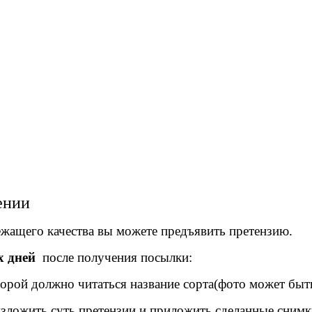
ении
ежащего качества вы можете предъявить претензию.
х дней
после получения посылки:
орой должно читаться название сорта(фото может быть
изложить суть претензии и приложить сделанные снимк