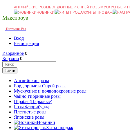
АНГЛИЙСКИЕ РОЗЫ
БОРДЮРНЫЕ И СПРЕЙ РОЗЫ
МУСКУСНЫЕ И 
НОВИНКИ
ХИТЫ ПРОДАЖ
Максироуз
Питомник Роз
Вход
Регистрация
Избранное
0
Корзина
0
Английские розы
Бордюрные и Спрей розы
Мускусные и почвопокровные розы
Чайно-гибридные розы
Шрабы (Парковые)
Розы Флорибунда
Плетистые розы
Японские розы
Новинки
Хиты продаж