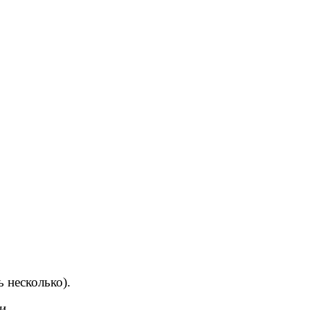
 несколько).
и.