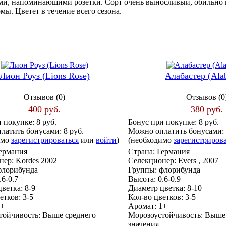
и, напоминающими розетки. Сорт очень выносливый, обильно ц
ы. Цветет в течение всего сезона.
Лион Роуз (Lions Rose)
Алабастер (Alab
Отзывов (0)
Отзывов (0
400 руб.
380 руб.
и покупке:
8 руб.
Бонус при покупке:
8 руб.
латить бонусами:
8 руб.
Можно оплатить бонусами:
имо
зарегистрироваться
или
войти
)
(необходимо
зарегистриров
ермания
Страна:
Германия
нер:
Kordes 2002
Селекционер:
Evers , 2007
флорибунда
Группы:
флорибунда
.6-0.7
Высота:
0.6-0.9
ветка:
8-9
Диаметр цветка:
8-10
етков:
3-5
Кол-во цветков:
3-5
1+
Аромат:
1+
тойчивость:
Выше среднего
Морозоустойчивость:
Выше 
значения