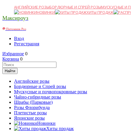
АНГЛИЙСКИЕ РОЗЫ
БОРДЮРНЫЕ И СПРЕЙ РОЗЫ
МУСКУСНЫЕ И 
НОВИНКИ
ХИТЫ ПРОДАЖ
Максироуз
Питомник Роз
Вход
Регистрация
Избранное
0
Корзина
0
Английские розы
Бордюрные и Спрей розы
Мускусные и почвопокровные розы
Чайно-гибридные розы
Шрабы (Парковые)
Розы Флорибунда
Плетистые розы
Японские розы
Новинки
Хиты продаж