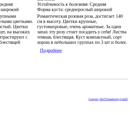
редняя
Устойчивость к болезням:
Средняя
 широкий
Форма куста:
среднерослый широкий
крупными
Романтическая розовая роза, достигает 140
елыми цветками.
см в высоту. Цветки крупные,
истый. Цветки
густомахровые, очень ароматные. За один
 шт, на высоких
запах эту розу стоит посадить у себя! Листва
нтрастируют с
темная, блестящая. Куст компактный, сорт
 блестящей
хорош в небольших группах по 3 шт и более.
Подробнее
Company MAXXmarketing GmbH