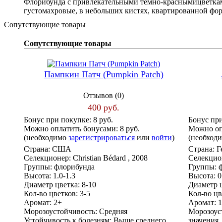
Флорибунда с привлекательными темно-краснымицветкам
густомахровые, в небольших кистях, квартированной форм
Сопутствующие товары
Сопутствующие товары
Пампкин Патч (Pumpkin Patch)
Отзывов (0)
400 руб.
Бонус при покупке:
8 руб.
Бонус пр
Можно оплатить бонусами:
8 руб.
Можно оп
(необходимо
зарегистрироваться
или
войти
)
(необход
Страна:
США
Страна:
Г
Селекционер:
Christian Bédard , 2008
Селекцио
Группы:
флорибунда
Группы:
Высота:
1.0-1.3
Высота:
0
Диаметр цветка:
8-10
Диаметр ц
Кол-во цветков:
3-5
Кол-во цв
Аромат:
2+
Аромат:
Морозоустойчивость:
Средняя
Морозоус
Устойчивость к болезням:
Выше среднего
значения