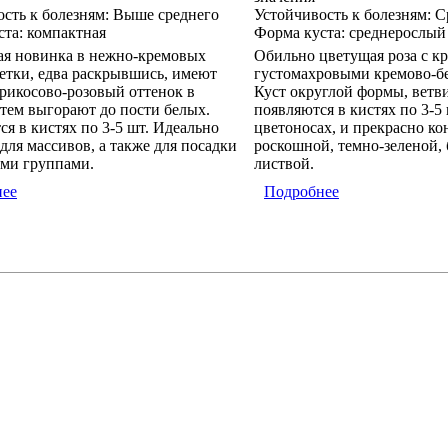
сть к болезням:
Выше среднего
Устойчивость к болезням:
С
ста:
компактная
Форма куста:
среднерослый
ая новинка в нежно-кремовых
Обильно цветущая роза с 
етки, едва раскрывшись, имеют
густомахровыми кремово-б
рикосово-розовый оттенок в
Куст округлой формы, ветв
атем выгорают до пости белых.
появляются в кистях по 3-5
я в кистях по 3-5 шт. Идеально
цветоносах, и прекрасно ко
для массивов, а также для посадки
роскошной, темно-зеленой,
ми группами.
листвой.
нее
Подробнее