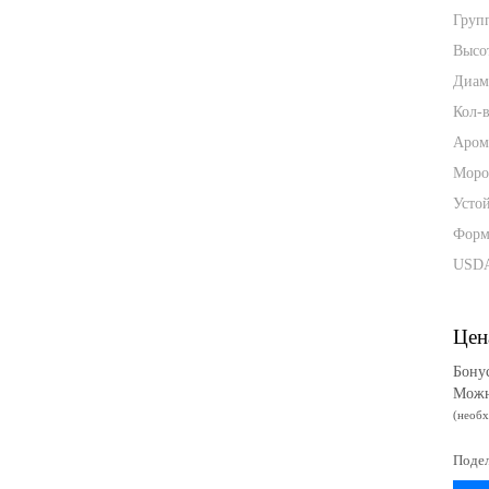
Груп
Высо
Диам
Кол-в
Аром
Моро
Усто
Форм
USD
Цен
Бону
Можн
(необ