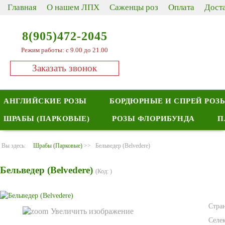
Главная
О нашем ЛПХ
Саженцы роз
Оплата
Дост
8(905)472-2045
Режим работы: с 9.00 до 21.00
Заказать звонок
АНГЛИЙСКИЕ РОЗЫ
БОРДЮРНЫЕ И СПРЕЙ РОЗ
ШРАБЫ (ПАРКОВЫЕ)
РОЗЫ ФЛОРИБУНДА
П
Вы здесь:
Шрабы (Парковые)
>>
Бельведер (Belvedere)
Бельведер (Belvedere)
(Код:
)
Стра
Увеличить изображение
Селе